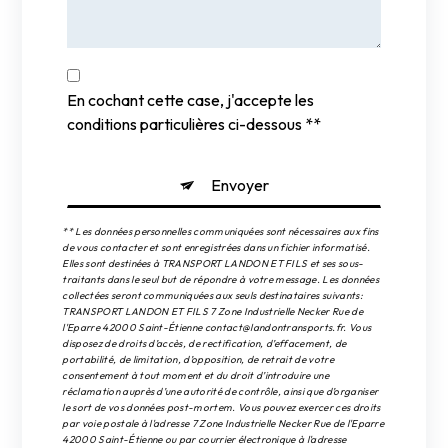
En cochant cette case, j'accepte les
conditions particulières ci-dessous **
Envoyer
** Les données personnelles communiquées sont nécessaires aux fins
de vous contacter et sont enregistrées dans un fichier informatisé.
Elles sont destinées à TRANSPORT LANDON ET FILS et ses sous-
traitants dans le seul but de répondre à votre message. Les données
collectées seront communiquées aux seuls destinataires suivants:
TRANSPORT LANDON ET FILS 7 Zone Industrielle Necker Rue de
l'Eparre 42000 Saint-Étienne contact@landontransports.fr. Vous
disposez de droits d’accès, de rectification, d’effacement, de
portabilité, de limitation, d’opposition, de retrait de votre
consentement à tout moment et du droit d’introduire une
réclamation auprès d’une autorité de contrôle, ainsi que d’organiser
le sort de vos données post-mortem. Vous pouvez exercer ces droits
par voie postale à l'adresse 7 Zone Industrielle Necker Rue de l'Eparre
42000 Saint-Étienne ou par courrier électronique à l'adresse