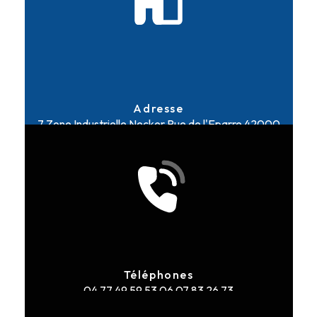
Adresse
7 Zone Industrielle Necker Rue de l'Eparre
42000
Saint-Étienne
Téléphones
04 77 49 59 53
06 07 83 26 73