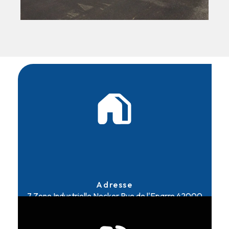
Adresse
7 Zone Industrielle Necker Rue de l'Eparre
42000
Saint-Étienne