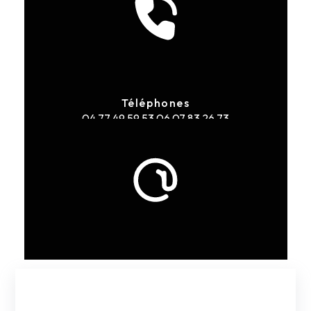
Téléphones
04 77 49 59 53
06 07 83 26 73
E-mail
contact@landontransports.fr