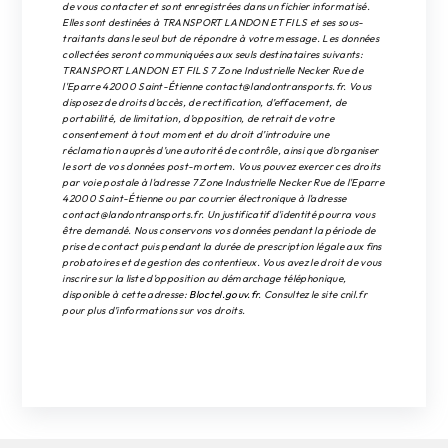
de vous contacter et sont enregistrées dans un fichier informatisé.
Elles sont destinées à TRANSPORT LANDON ET FILS et ses sous-
traitants dans le seul but de répondre à votre message. Les données
collectées seront communiquées aux seuls destinataires suivants:
TRANSPORT LANDON ET FILS 7 Zone Industrielle Necker Rue de
l'Eparre 42000 Saint-Étienne contact@landontransports.fr. Vous
disposez de droits d’accès, de rectification, d’effacement, de
portabilité, de limitation, d’opposition, de retrait de votre
consentement à tout moment et du droit d’introduire une
réclamation auprès d’une autorité de contrôle, ainsi que d’organiser
le sort de vos données post-mortem. Vous pouvez exercer ces droits
par voie postale à l'adresse 7 Zone Industrielle Necker Rue de l'Eparre
42000 Saint-Étienne ou par courrier électronique à l'adresse
contact@landontransports.fr. Un justificatif d'identité pourra vous
être demandé. Nous conservons vos données pendant la période de
prise de contact puis pendant la durée de prescription légale aux fins
probatoires et de gestion des contentieux. Vous avez le droit de vous
inscrire sur la liste d'opposition au démarchage téléphonique,
disponible à cette adresse:
Bloctel.gouv.fr
. Consultez le site cnil.fr
pour plus d’informations sur vos droits.