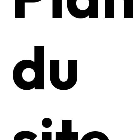
du
site